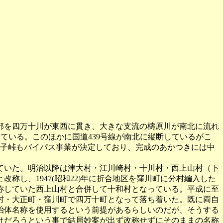
。南部を四万十川が東西に貫き、大きな支流の檮原川が南北に流れ
ている。このほかに国道439号線が南北に縦断しているがこ
杓子峠もバイパス事業が決定しており、完成のあかつきには中
ていた。明治以降は津大村・江川崎村・十川村・西上山村（下
し、1947(昭和22)年に折合地区を窪川町に分村編入した
称していた西上山村と合併して十和村となっている。平成に至
村・大正町・窪川町で四万十町となって落ち着いた。既に両自
治体名称を使用するという前提があるらしいのだが、そうする
けだろうという事で結局妙案が出ず改称せずにそのままの名称