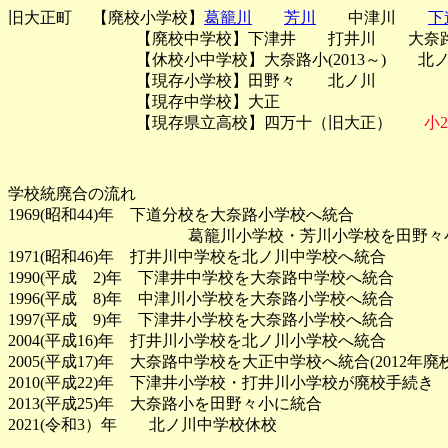
旧大正町 【廃校小学校】
葛籠川
芳川
中津川
下
【廃校中学校】下津井 打井川 大奈
【休校小中学校】大奈路小(2013～) 
【現存小学校】田野々 北ノ川
【現存中学校】大正
【現存県立高校】四万十（旧大正）
小
学校統廃合の流れ
1969(昭和44)年 下道分校を大奈路小学校へ統合
葛籠川小学校・芳川小学校を田野々小学
1971(昭和46)年 打井川中学校を北ノ川中学校へ統合
1990(平成 2)年 下津井中学校を大奈路中学校へ統合
1996(平成 8)年 中津川小学校を大奈路小学校へ統合
1997(平成 9)年 下津井小学校を大奈路小学校へ統合
2004(平成16)年 打井川小学校を北ノ川小学校へ統合
2005(平成17)年 大奈路中学校を大正中学校へ統合(2012年廃校
2010(平成22)年 下津井小学校・打井川小学校が廃校手続き
2013(平成25)年 大奈路小を田野々小に統合
2021(令和3）年 北ノ川中学校休校