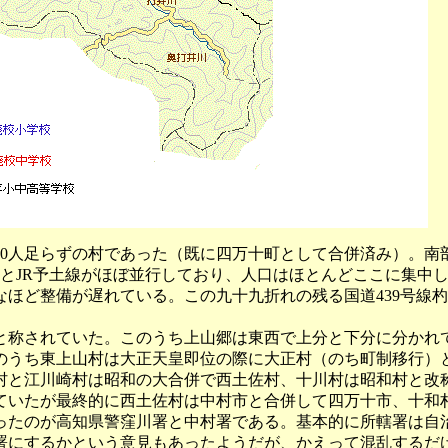
,500人足らずの村であった（既に四万十町として合併済み）
線とJR予土線がほぼ並行しており、人口はほとんどここに集中し
ほど整備が遅れている。この九十九折れの残る国道439号線
称されていた。このうち上山郷は東西で上分と下分に分かれ
うち東上山村は大正天皇即位の際に大正村（のち町制移行）と改称
村と江川崎村は昭和の大合併で西土佐村、十川村は昭和村と改
ていたが最終的に西土佐村は中村市と合併して四万十市、十和
ったのが高知県警窪川署と中村署である。基本的に所轄署は自
署にするかという意見もあったようだが、かえって混乱するだ