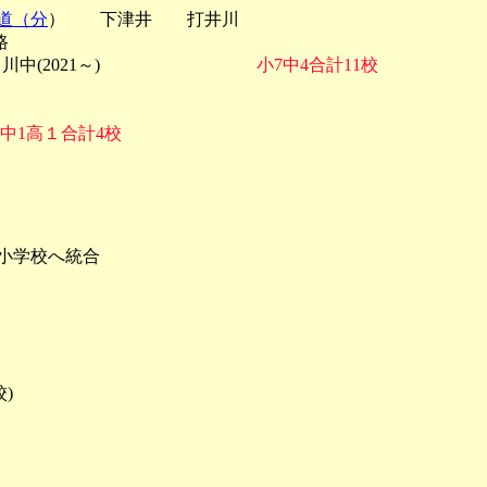
道（分
） 下津井 打井川
路
北ノ川中(2021～)
小7中4合計11校
2中1高１合計4校
校へ統合
)