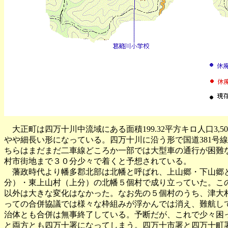
大正町は四万十川中流域にある面積199.32平方キロ人口3
やや細長い形になっている。四万十川に沿う形で国道381号
ちらはまだまだ二車線どころか一部では大型車の通行が困難な
村市街地まで３０分少々で着くと予想されている。
藩政時代より幡多郡北部は北幡と呼ばれ、上山郷・下山郷と
分）・東上山村（上分）の北幡５個村で成り立っていた。この
以外は大きな変化はなかった。なお先の５個村のうち、津大
っての合併協議では様々な枠組みが浮かんでは消え、難航し
治体とも合併は無事終了している。予断だが、これで少々困
と両方とも四万十署になってしまう。四万十市署と四万十町