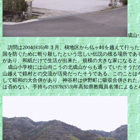
成山
訪問は2004(H16)年３月、槇地区から仏ヶ峠を越えて
国を防ぐために斬り殺したという悲しい伝説の残る場所であ
があり、和紙だけで生活が出来た。規模の大きな家になると
成山小学校には山向こうの北成山からも通っていたそうだが
山越えで鏡村との交流が活発だったそうである。このことは
して昭和の大合併があり、神谷村は伊野町に吸収合併された
は否めない。手持ちの1978(S53)年高知県教職員名簿によ