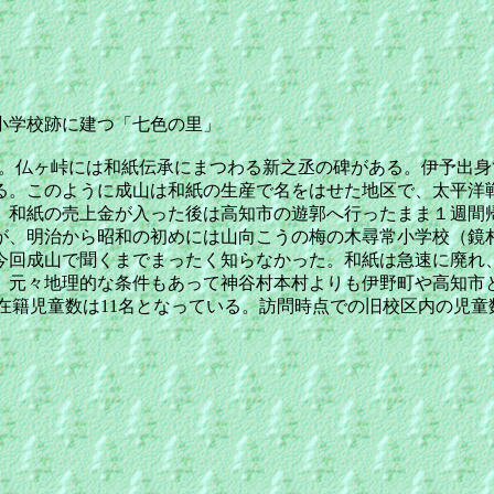
小学校跡に建つ「七色の里」
行った。仏ヶ峠には和紙伝承にまつわる新之丞の碑がある。伊予
る。このように成山は和紙の生産で名をはせた地区で、太平洋
、和紙の売上金が入った後は高知市の遊郭へ行ったまま１週間
、明治から昭和の初めには山向こうの梅の木尋常小学校（鏡
今回成山で聞くまでまったく知らなかった。和紙は急速に廃れ
。元々地理的な条件もあって神谷村本村よりも伊野町や高知市
ると在籍児童数は11名となっている。訪問時点での旧校区内の児