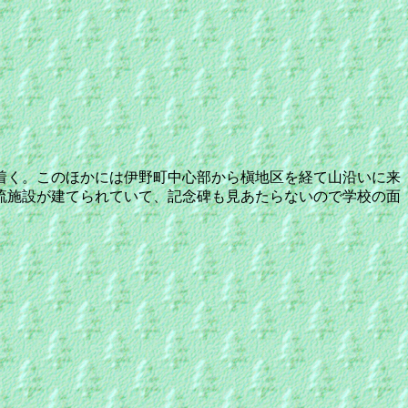
着く。このほかには伊野町中心部から槇地区を経て山沿いに来
流施設が建てられていて、記念碑も見あたらないので学校の面