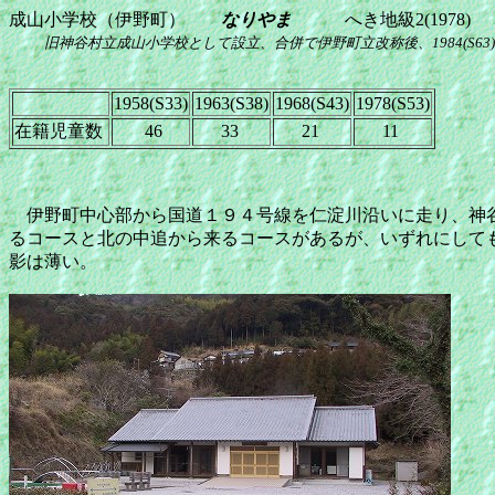
成山小学校（伊野町）
なりやま
へき地級2(1978)
旧神谷村立成山小学校として設立、合併で伊野町立改称後、1984(S63
1958(S33)
1963(S38)
1968(S43)
1978(S53)
在籍児童数
46
33
21
11
伊野町中心部から国道１９４号線を仁淀川沿いに走り、神谷
るコースと北の中追から来るコースがあるが、いずれにして
影は薄い。