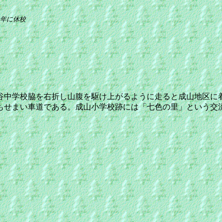
)年に休校
中学校脇を右折し山腹を駆け上がるように走ると成山地区に
もせまい車道である。成山小学校跡には「七色の里」という交