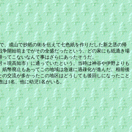
出身で、成山で抄紙の術を伝えて七色紙を作りだした新之丞の帰
戦争開始前までがその全盛だったという。どの家にも紙漉き場
帰ってこないなんて事はざらにあったそうだ。
村＝現高知市）に通っていたという。当時は神谷や伊野よりも
、紙幣廃止もあってこの地域は急速に過疎化が進んだ。相前後
との交流が多かったこの地区はどうしても後回しになったこと
童数は1名、他に幼児1名がいる。